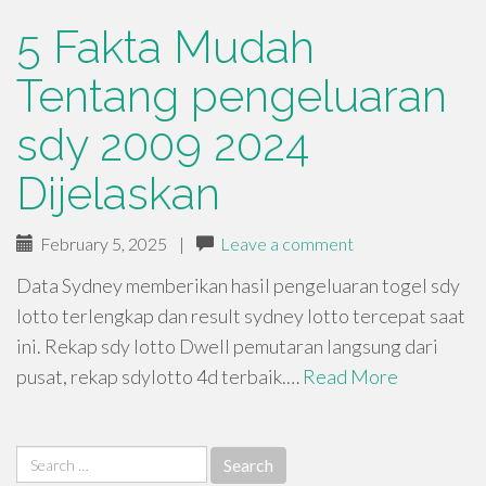
5 Fakta Mudah
Tentang pengeluaran
sdy 2009 2024
Dijelaskan
February 5, 2025
|
Leave a comment
Data Sydney memberikan hasil pengeluaran togel sdy
lotto terlengkap dan result sydney lotto tercepat saat
ini. Rekap sdy lotto Dwell pemutaran langsung dari
pusat, rekap sdylotto 4d terbaik.…
Read More
Search
for: